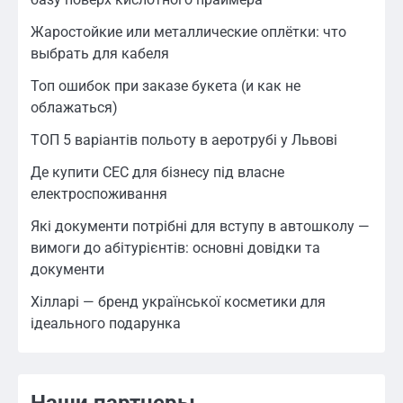
Жаростойкие или металлические оплётки: что
выбрать для кабеля
Топ ошибок при заказе букета (и как не
облажаться)
ТОП 5 варіантів польоту в аеротрубі у Львові
Де купити СЕС для бізнесу під власне
електроспоживання
Які документи потрібні для вступу в автошколу —
вимоги до абітурієнтів: основні довідки та
документи
Хілларі — бренд української косметики для
ідеального подарунка
Наши партнеры