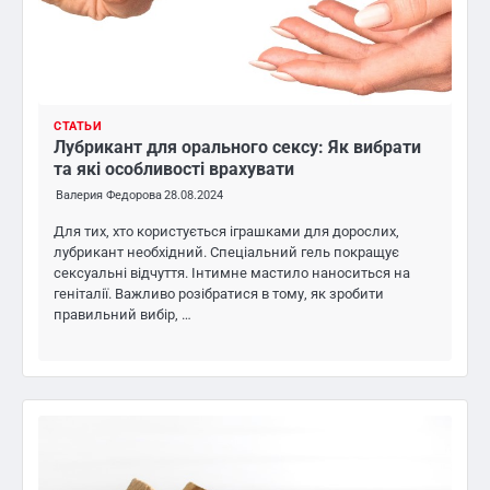
СТАТЬИ
Лубрикант для орального сексу: Як вибрати
та які особливості врахувати
Валерия Федорова
28.08.2024
Для тих, хто користується іграшками для дорослих,
лубрикант необхідний. Спеціальний гель покращує
сексуальні відчуття. Інтимне мастило наноситься на
геніталії. Важливо розібратися в тому, як зробити
правильний вибір, …