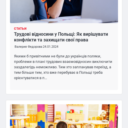
СТАТЬИ
Трудові відносини у Польщі: Як вирішувати
конфлікти та захищати свої права
Валерия Федорова
24.01.2024
Якими б привітними не були до українців поляки,
проблеми в плані трудових взаємовідносин виключити
заздалегідь неможливо. Тим хто запланував переїзд, а
тим більше тим, хто вже перебуває в Польщі треба
орієнтуватися в п…