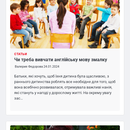
СТАТЬИ
Чи треба вивчати англійську мову змалку
Валерия Федорова
24.01.2024
Батьки, які хочуть, щоб їхня дитина була щасливою, з
раннього дитинства роблять все необхідне для того, щоб
вона всебічно розвивалася, отримувала важливі нанія,
які стануть у нагоді у дорослому житті. На окрему увагу
зас…