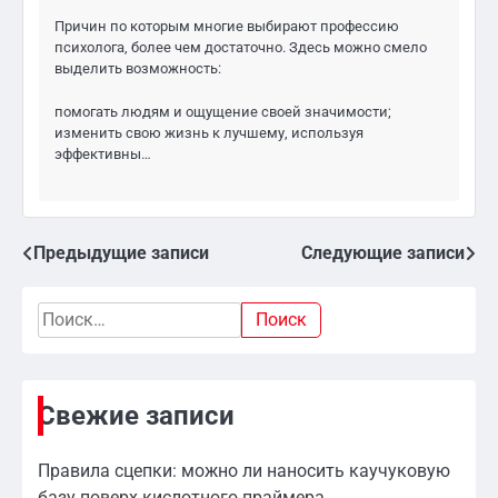
Причин по которым многие выбирают профессию
психолога, более чем достаточно. Здесь можно смело
выделить возможность:
помогать людям и ощущение своей значимости;
изменить свою жизнь к лучшему, используя
эффективны…
Предыдущие записи
Следующие записи
Навигация
по
Найти:
записям
Свежие записи
Правила сцепки: можно ли наносить каучуковую
базу поверх кислотного праймера