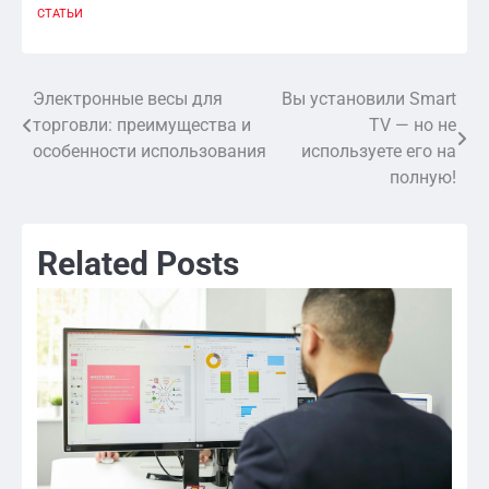
СТАТЬИ
Электронные весы для
Вы установили Smart
Навигация
торговли: преимущества и
TV — но не
по
особенности использования
используете его на
полную!
записям
Related Posts