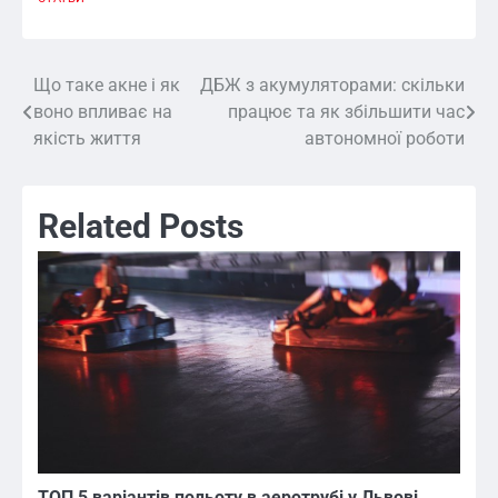
Що таке акне і як
ДБЖ з акумуляторами: скільки
Навигация
воно впливає на
працює та як збільшити час
по
якість життя
автономної роботи
записям
Related Posts
ТОП 5 варіантів польоту в аеротрубі у Львові