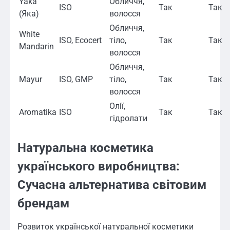
Yaka
Обличчя,
ISO
Так
Так
(Яка)
волосся
Обличчя,
White
ISO, Ecocert
тіло,
Так
Так
Mandarin
волосся
Обличчя,
Mayur
ISO, GMP
тіло,
Так
Так
волосся
Олії,
Aromatika
ISO
Так
Так
гідролати
Натуральна косметика
українського виробництва:
Сучасна альтернатива світовим
брендам
Розвиток української натуральної косметики