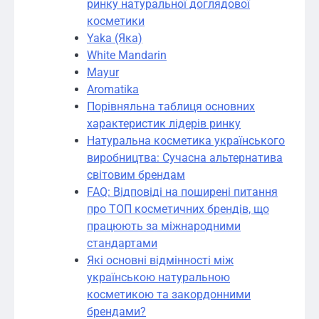
ринку натуральної доглядової
косметики
Yaka (Яка)
White Mandarin
Mayur
Aromatika
Порівняльна таблиця основних
характеристик лідерів ринку
Натуральна косметика українського
виробництва: Сучасна альтернатива
світовим брендам
FAQ: Відповіді на поширені питання
про ТОП косметичних брендів, що
працюють за міжнародними
стандартами
Які основні відмінності між
українською натуральною
косметикою та закордонними
брендами?