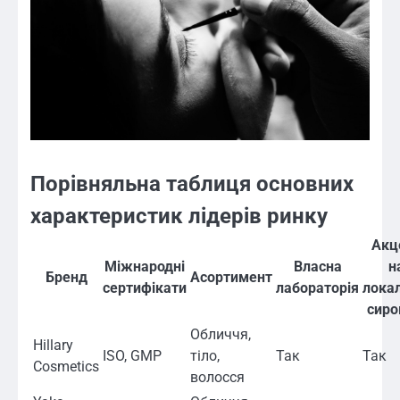
Порівняльна таблиця основних
характеристик лідерів ринку
Акц
Міжнародні
Власна
н
Бренд
Асортимент
сертифікати
лабораторія
лока
сиро
Обличчя,
Hillary
ISO, GMP
тіло,
Так
Так
Cosmetics
волосся