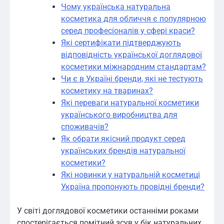
Чому українська натуральна
косметика для обличчя є популярною
серед професіоналів у сфері краси?
Які сертифікати підтверджують
відповідність української доглядової
косметики міжнародним стандартам?
Чи є в Україні бренди, які не тестують
косметику на тваринах?
Які переваги натуральної косметики
українського виробництва для
споживачів?
Як обрати якісний продукт серед
українських брендів натуральної
косметики?
Які новинки у натуральній косметиці
Україна пропонують провідні бренди?
У світі доглядової косметики останніми роками
спостерігається помітний зсув у бік натуральних