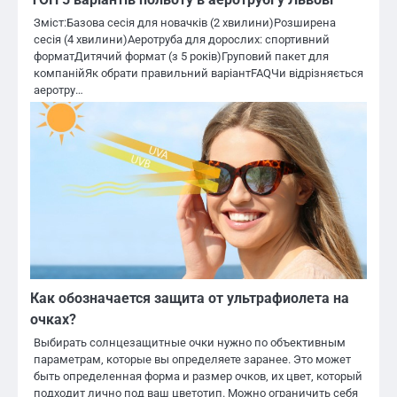
Зміст:Базова сесія для новачків (2 хвилини)Розширена
сесія (4 хвилини)Аеротруба для дорослих: спортивний
форматДитячий формат (з 5 років)Груповий пакет для
компанійЯк обрати правильний варіантFAQЧи відрізняється
аеротру…
Как обозначается защита от ультрафиолета на
очках?
Выбирать солнцезащитные очки нужно по объективным
параметрам, которые вы определяете заранее. Это может
быть определенная форма и размер очков, их цвет, который
подходит лично под ваш цветотип. Можно ограничить себя