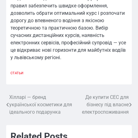
правил забезпечить швидке оформлення,
дозволить обрати оптимальний курс і розпочати
дорогу до впевненого водіння з якісною
теоретичною та практичною базою. Вибір
сучасних дистанційних курсів, наявність
електронних сервісів, професійний супровід — усе
це відкриває нові горизонти для майбутніх водіїв
у львівському регіоні.
СТАТЬИ
Хілларі — бренд
Де купити СЕС для
Навигация
української косметики для
бізнесу під власне
по
ідеального подарунка
електроспоживання
записям
Related Posts