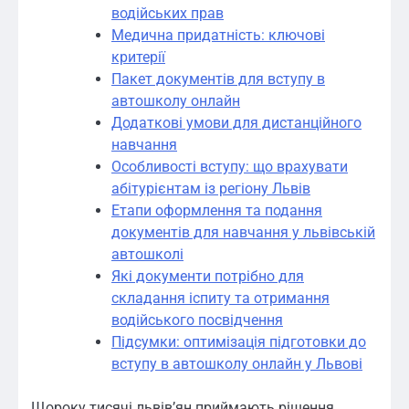
водійських прав
Медична придатність: ключові
критерії
Пакет документів для вступу в
автошколу онлайн
Додаткові умови для дистанційного
навчання
Особливості вступу: що врахувати
абітурієнтам із регіону Львів
Етапи оформлення та подання
документів для навчання у львівській
автошколі
Які документи потрібно для
складання іспиту та отримання
водійського посвідчення
Підсумки: оптимізація підготовки до
вступу в автошколу онлайн у Львові
Щороку тисячі львів’ян приймають рішення