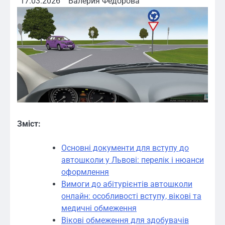
17.03.2026
Валерия Федорова
Зміст:
Основні документи для вступу до
автошколи у Львові: перелік і нюанси
оформлення
Вимоги до абітурієнтів автошколи
онлайн: особливості вступу, вікові та
медичні обмеження
Вікові обмеження для здобувачів