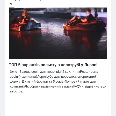
п…
ТОП 5 варіантів польоту в аеротрубі у Львові
Зміст:Базова сесія для новачків (2 хвилини)Розширена
сесія (4 хвилини)Аеротруба для дорослих: спортивний
форматДитячий формат (з 5 років)Груповий пакет для
компанійЯк обрати правильний варіантFAQЧи відрізняється
аеротру…