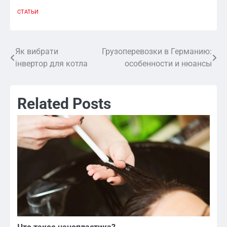
СТАТЬИ
Як вибрати
Грузоперевозки в Германию:
Навигация
інвертор для котла
особенности и нюансы
по
записям
Related Posts